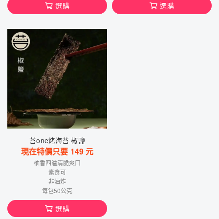
選購
選購
苔one烤海苔 椒鹽
現在特價只要
149
元
柚香四溢清脆爽口
素食可
非油炸
每包50公克
選購