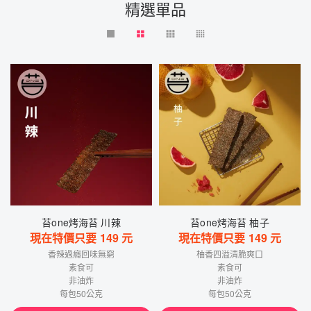
精選單品
苔one烤海苔 川辣
苔one烤海苔 柚子
現在特價只要
149
元
現在特價只要
149
元
香辣過癮回味無窮
柚香四溢清脆爽口
素食可
素食可
非油炸
非油炸
每包50公克
每包50公克