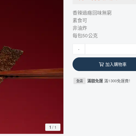
香辣過癮回味無窮
素食可
非油炸
每包50公克
-
加入購物車
滿額免運
滿1300免運費!
全店
1
/
1