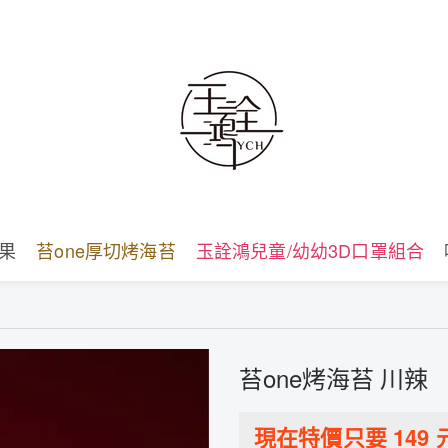
堅果
苔one厚切烤海苔
玉詮鴻兒童/幼幼3D口罩組合
苔one烤海苔 川辣
現在特價只要
149